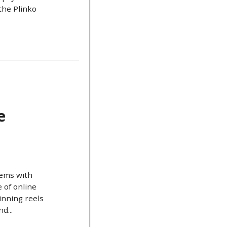
the Plinko
e
eems with
e of online
inning reels
d...