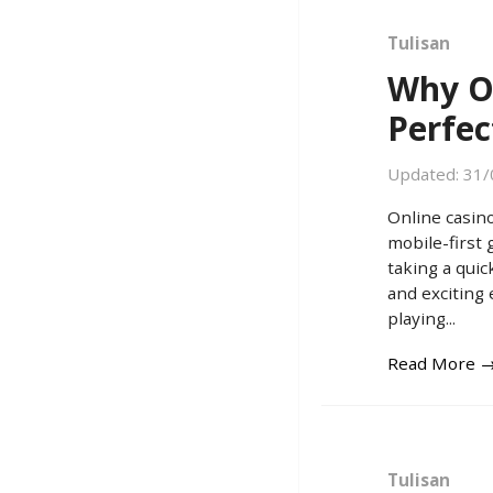
Tulisan
Why On
Perfec
Updated:
31/
Online casino
mobile-first
taking a qui
and exciting
playing...
Read More 
Tulisan