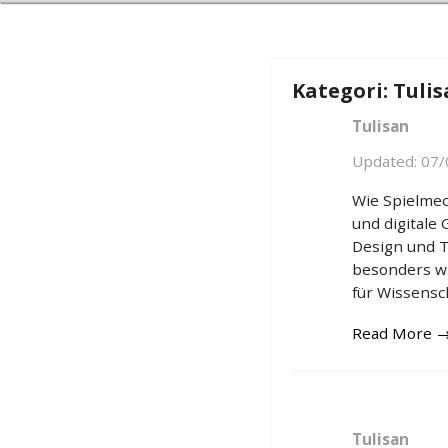
Kategori: Tuli
Tulisan
Updated:
07/
Wie Spielmec
und digitale
Design und T
besonders wi
für Wissensch
Read More 
Tulisan