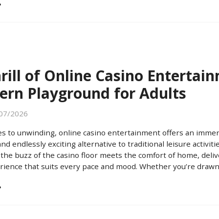
→
rill of Online Casino Entertai
rn Playground for Adults
07/2026
s to unwinding, online casino entertainment offers an immer
d endlessly exciting alternative to traditional leisure activities
the buzz of the casino floor meets the comfort of home, deliv
rience that suits every pace and mood. Whether you’re drawn t
→