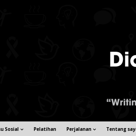
su Sosial
Pelatihan
Perjalanan
Tentang say