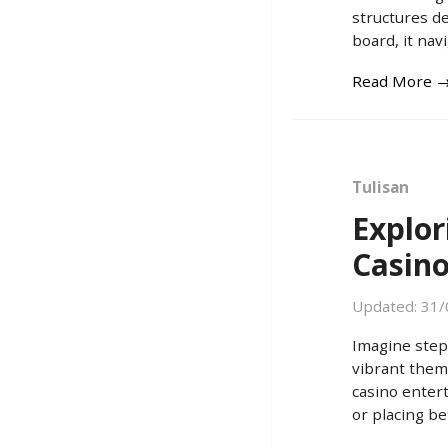
structures d
board, it nav
Read More 
Tulisan
Explor
Casin
Updated:
31/
Imagine step
vibrant theme
casino enter
or placing be