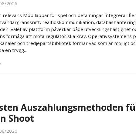
08/2026
 relevans Mobilappar för spel och betalningar integrerar fle
 användargränssnitt, realtidskommunikation, databashantering
öden. Valet av plattform påverkar både utvecklingshastighet o
ns förmåga att möta regulatoriska krav. Operativsystemens po
kanaler och tredjepartsbibliotek formar vad som är möjligt och
da en trygg...
→
esten Auszahlungsmethoden fü
n Shoot
08/2026