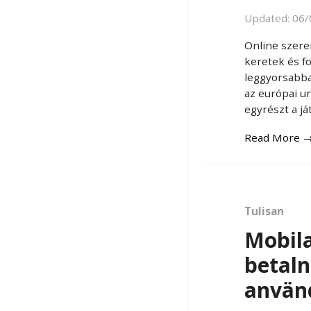
Updated:
06/
Online szere
keretek és f
leggyorsabba
az európai un
egyrészt a já
Read More 
Tulisan
Mobila
betaln
använ