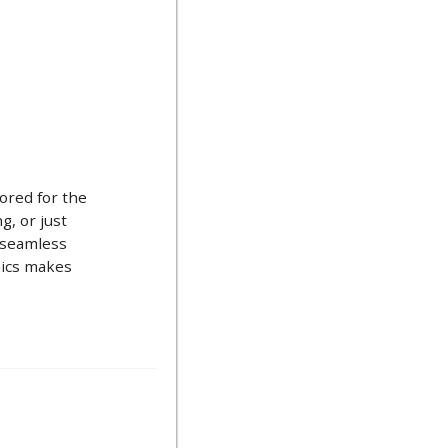
ored for the
, or just
 seamless
hics makes