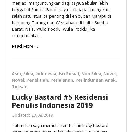
menjadi menguntungkan bagi saya. Sebulan lebih
tinggal di Sumba Barat, saya jadi dapat mengikuti
salah satu ritual terpenting di kehidupan Marapu di
Kampung Tarung dan Weetabara di Loli – Sumba
Barat, NTT. Wulla Poddu. Wulla Poddu jika
diterjemahkan...
Read More →
Asia
,
Fiksi
,
Indonesia
,
Isu Sosial
,
Non Fiksi
,
Novel
,
Novel
,
Penelitian
,
Perjalanan
,
Perlindungan Anak
,
Tulisan
Lucky Bastard #5 Residensi
Penulis Indonesia 2019
Updated:
23/08/2019
Tahun lalu saya memulai seri tulisan lucky bastard
karena merasa down tidak lolos seleksi Residensi