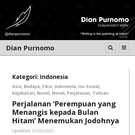
Dian Purnomo
Kategori: Indonesia
Asia
,
Budaya
,
Fiksi
,
Indonesia
,
Isu Sosial
,
Kejahatan
,
Novel
,
Novel
,
Perjalanan
,
Tulisan
Perjalanan ‘Perempuan yang
Menangis kepada Bulan
Hitam’ Menemukan Jodohnya
Updated:
21/02/2021