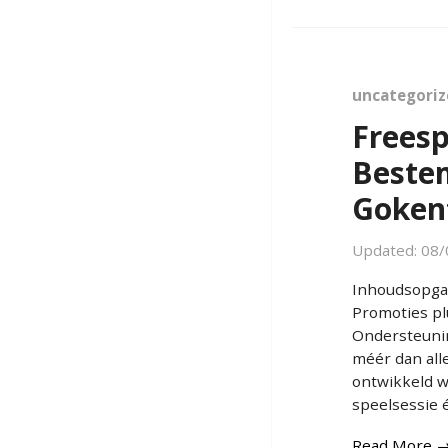
uncategoriz
Freesp
Beste
Goken
Updated:
08/
Inhoudsopgav
Promoties pl
Ondersteunin
méér dan all
ontwikkeld w
speelsessie é
Read More 