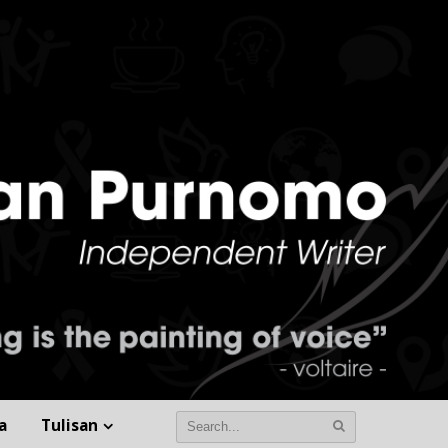
a
Tulisan