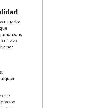
alidad
os usuarios
 que
ragamonedas
no en vivo
iversas
s.
ualquier
e este
riptación