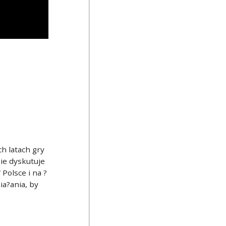
h latach gry
ie dyskutuje
 Polsce i na ?
ia?ania, by