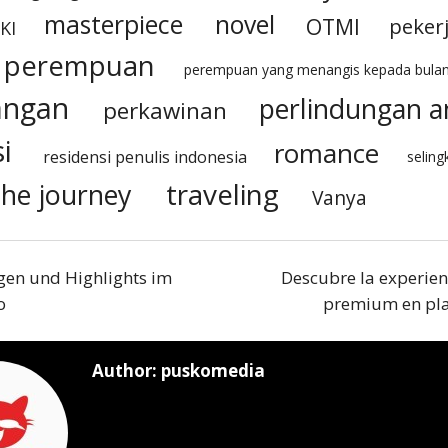
masterpiece
novel
OTMI
peker
KI
perempuan
perempuan yang menangis kepada bulan
angan
perlindungan a
perkawinan
si
romance
residensi penulis indonesia
seling
traveling
the journey
Vanya
en und Highlights im
Descubre la experien
o
premium en pla
Author:
puskomedia