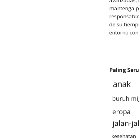
avanzadas, 
mantenga pr
responsable 
de su tiemp
entorno conf
Paling Seru
anak
buruh mi
eropa
jalan-ja
kesehatan