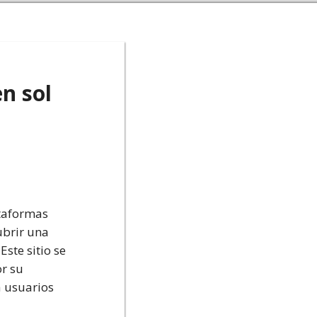
n sol
ataformas
ubrir una
ste sitio se
r su
a usuarios