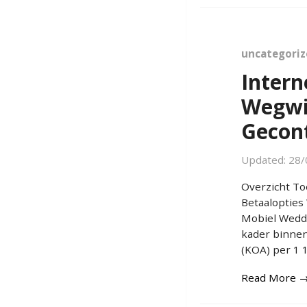
uncategoriz
Intern
Wegwij
Gecon
Updated:
28/
Overzicht To
Betaalopties
Mobiel Wedde
kader binnen
(KOA) per 1 10
Read More 