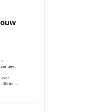
Jouw
io
sentieel
e Wet
ficieel...