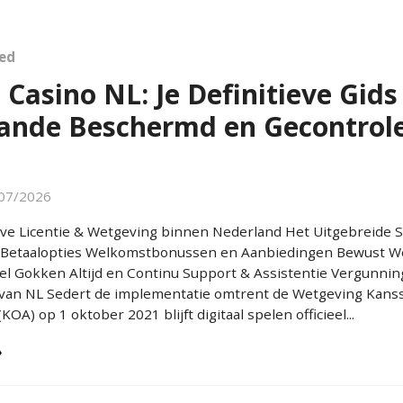
ed
 Casino NL: Je Definitieve Gids
ande Beschermd en Gecontrol
n
07/2026
e Licentie & Wetgeving binnen Nederland Het Uitgebreide S
Betaalopties Welkomstbonussen en Aanbiedingen Bewust W
l Gokken Altijd en Continu Support & Assistentie Vergunnin
van NL Sedert de implementatie omtrent de Wetgeving Kans
KOA) op 1 oktober 2021 blijft digitaal spelen officieel...
→