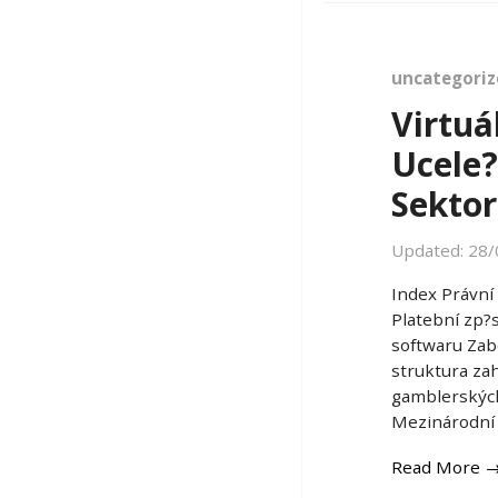
uncategoriz
Virtuá
Ucele
Sekto
Updated:
28/
Index Právní 
Platební zp?
softwaru Zab
struktura za
gamblerských
Mezinárodní 
Read More 