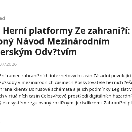
ed
 Herní platformy Ze zahrani?í:
bný Návod Mezinárodním
erským Odv?tvím
07/2026
ní rámec zahrani?ních internetových casin Zásadní povolující 
 zp?soby v mezinárodních casinech Poskytovatelé hernich ?eše
hrana klient? Bonusové schémata a jejich podmínky Legislati
 virtuálních casin Celosv?tové prost?edí digitálních hazardní
 ekosystém regulovaný rozli?nými jurisdikcemi. Zahrani?ní p
→