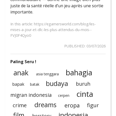
juste de la santé réelle d’un jeu après une sortie
importante.
In this article:
https://egamersworld.com/blog/les-
mises-a-jour-et-dlc-les-plus-attendus-du-mois--
FVJ0F4Qyo0
PUBLISHED:
03/07/2026
Paling Seru !
bahagia
anak
asia tenggara
budaya
buruh
bapak
batak
cinta
migran indonesia
cerpen
dreams
eropa
crime
figur
indonesia
film
herstory