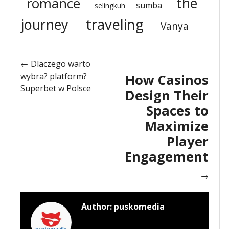
the
romance
sumba
selingkuh
traveling
journey
Vanya
← Dlaczego warto
wybra? platform?
How Casinos
Superbet w Polsce
Design Their
Spaces to
Maximize
Player
Engagement
→
Author:
puskomedia