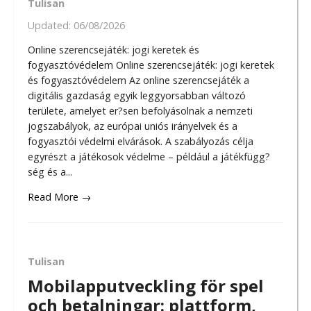
Tulisan
Updated:
06/08/2026
Online szerencsejáték: jogi keretek és
fogyasztóvédelem Online szerencsejáték: jogi keretek
és fogyasztóvédelem Az online szerencsejáték a
digitális gazdaság egyik leggyorsabban változó
területe, amelyet er?sen befolyásolnak a nemzeti
jogszabályok, az európai uniós irányelvek és a
fogyasztói védelmi elvárások. A szabályozás célja
egyrészt a játékosok védelme – például a játékfügg?
ség és a...
Read More →
Tulisan
Mobilapputveckling för spel
och betalningar: plattform,