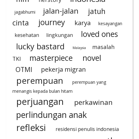
jalan-jalan
jatuh
jagabhumi
journey
cinta
karya
kesayangan
loved ones
kesehatan
lingkungan
lucky bastard
masalah
Malaysia
masterpiece
novel
TKI
OTMI
pekerja migran
perempuan
perempuan yang
menangis kepada bulan hitam
perjuangan
perkawinan
perlindungan anak
refleksi
residensi penulis indonesia