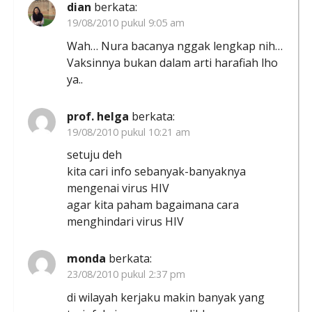
dian
berkata:
19/08/2010 pukul 9:05 am
Wah… Nura bacanya nggak lengkap nih…
Vaksinnya bukan dalam arti harafiah lho
ya..
prof. helga
berkata:
19/08/2010 pukul 10:21 am
setuju deh
kita cari info sebanyak-banyaknya
mengenai virus HIV
agar kita paham bagaimana cara
menghindari virus HIV
monda
berkata:
23/08/2010 pukul 2:37 pm
di wilayah kerjaku makin banyak yang