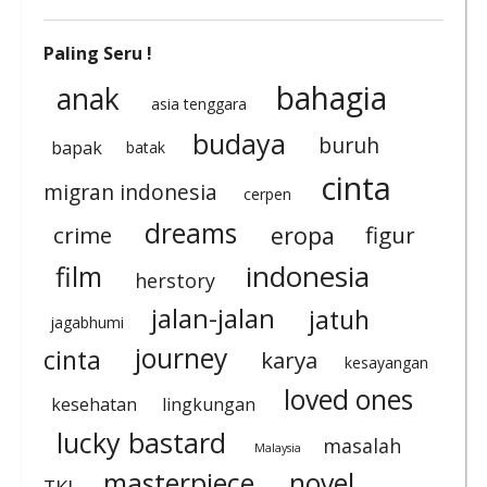
Paling Seru !
bahagia
anak
asia tenggara
budaya
buruh
bapak
batak
cinta
migran indonesia
cerpen
dreams
eropa
crime
figur
indonesia
film
herstory
jalan-jalan
jatuh
jagabhumi
journey
cinta
karya
kesayangan
loved ones
kesehatan
lingkungan
lucky bastard
masalah
Malaysia
masterpiece
novel
TKI