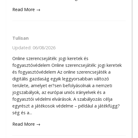
Read More →
Tulisan
Updated:
06/08/2026
Online szerencsejáték: jogi keretek és
fogyasztóvédelem Online szerencsejáték: jogi keretek
és fogyasztóvédelem Az online szerencsejáték a
digitális gazdaság egyik leggyorsabban változó
területe, amelyet er?sen befolyásolnak a nemzeti
jogszabályok, az európai uniós irányelvek és a
fogyasztói védelmi elvárások. A szabályozás célja
egyrészt a játékosok védelme – például a játékfügg?
ség és a...
Read More →