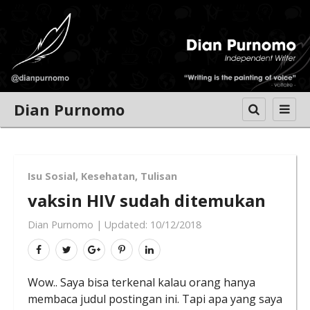
Dian Purnomo
Isu Sosial
,
Kesehatan
,
Tulisan
vaksin HIV sudah ditemukan
Dian Purnomo
|
Updated:
10/12/2018
Wow.. Saya bisa terkenal kalau orang hanya
membaca judul postingan ini. Tapi apa yang saya