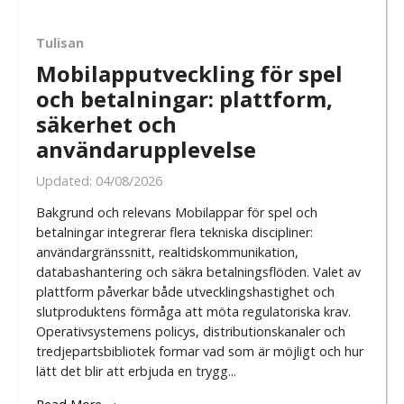
Tulisan
Mobilapputveckling för spel
och betalningar: plattform,
säkerhet och
användarupplevelse
Updated:
04/08/2026
Bakgrund och relevans Mobilappar för spel och
betalningar integrerar flera tekniska discipliner:
användargränssnitt, realtidskommunikation,
databashantering och säkra betalningsflöden. Valet av
plattform påverkar både utvecklingshastighet och
slutproduktens förmåga att möta regulatoriska krav.
Operativsystemens policys, distributionskanaler och
tredjepartsbibliotek formar vad som är möjligt och hur
lätt det blir att erbjuda en trygg...