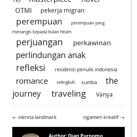
OTMI
pekerja migran
perempuan
perempuan yang
menangis kepada bulan hitam
perjuangan
perkawinan
perlindungan anak
refleksi
residensi penulis indonesia
the
romance
sumba
selingkuh
traveling
journey
Vanya
← vienna landmark
ngamen kreatif →
Author:
Dian Purnomo